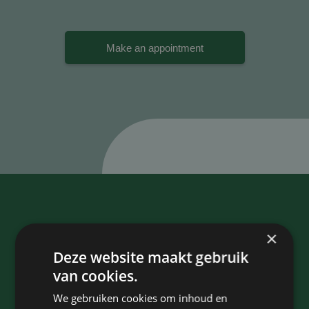
Make an appointment
×
Contact
Deze website maakt gebruik
Staten Bolwerk, Koetshuis 1,
van cookies.
1st floor, 2011 MK Haarlem
We gebruiken cookies om inhoud en
023-5837405