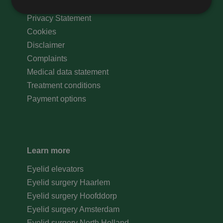
Legal Information
Privacy Statement
Cookies
Prestatie
Targeting
Functioneel
Disclaimer
Prestatiecookies worden gebruikt om te zien hoe
Complaints
bezoekers de website gebruiken, bijv. analytische
cookies. Deze cookies kunnen niet worden gebruikt
Medical data statement
om een bepaalde bezoeker direct te identificeren.
Treatment conditions
Payment options
Naam
Aanbieder
/
Domein
Vervaldatum
wp-
Sessie
OnTheGoSystems
wpml_current_language
Ltd.
Learn more
kliniekhetbolwerk.nl
Eyelid elevators
Eyelid surgery Haarlem
Eyelid surgery Hoofddorp
Eyelid surgery Amsterdam
Eyelid surgery North Holland