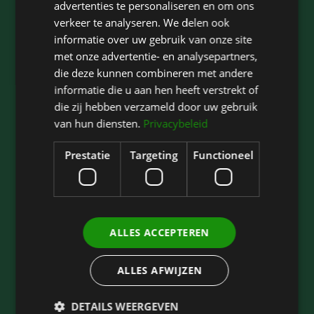
advertenties te personaliseren en om ons
info@kliniekhetbolwerk.nl
verkeer te analyseren. We delen ook
Chamber of Commerce: 34303038
informatie over uw gebruik van onze site
met onze advertentie- en analysepartners,
die deze kunnen combineren met andere
informatie die u aan hen heeft verstrekt of
Kliniek het Bolwerk
die zij hebben verzameld door uw gebruik
van hun diensten.
Privacybeleid
Treatments
Eyelid surgery
Prestatie
Targeting
Functioneel
Rates
About us
Contact
Blogs
ALLES ACCEPTEREN
Knowledge base
ALLES AFWIJZEN
DETAILS WEERGEVEN