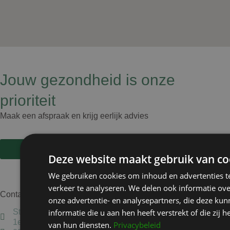
Jouw gezondheid is onze
prioriteit
Maak een afspraak en krijg eerlijk advies
Maak een afspraak
Deze website maakt gebruik van co
We gebruiken cookies om inhoud en advertenties t
verkeer te analyseren. We delen ook informatie ov
Contact
onze advertentie- en analysepartners, die deze k
informatie die u aan hen heeft verstrekt of die zi
Staten Bolwerk, Koetshuis 1,
1e etage, 2011 MK Haarlem
van hun diensten.
Privacybeleid