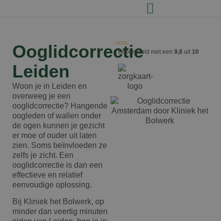
Ooglidcorrectie
Beoordeeld met een
9,8
uit
10
Leiden
Woon je in Leiden en
overweeg je een
ooglidcorrectie? Hangende
oogleden of wallen onder
de ogen kunnen je gezicht
er moe of ouder uit laten
zien. Soms beïnvloeden ze
zelfs je zicht. Een
ooglidcorrectie is dan een
effectieve en relatief
eenvoudige oplossing.
Bij Kliniek het Bolwerk, op
minder dan veertig minuten