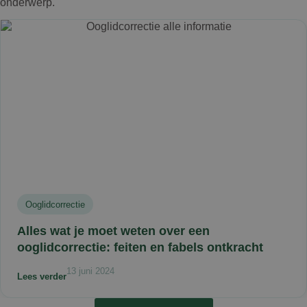
onderwerp.
aanbevelen aan iedereen die een
ooglidcorrectie overweegt. Een deskundige
chirurg met een prettige, persoonlijke
benadering en uitstekende nazorg. Ik ben erg
blij met mijn keuze en het mooie resultaat.
Ooglidcorrectie
Alles wat je moet weten over een
ooglidcorrectie: feiten en fabels ontkracht
13 juni 2024
Lees verder