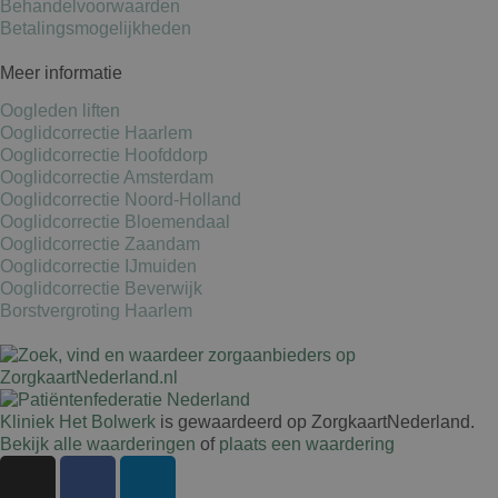
wpml_current_language
Ltd.
Behandelvoorwaarden
kliniekhetbolwerk.nl
Betalingsmogelijkheden
Meer informatie
Oogleden liften
Ooglidcorrectie Haarlem
Ooglidcorrectie Hoofddorp
Ooglidcorrectie Amsterdam
Ooglidcorrectie Noord-Holland
Ooglidcorrectie Bloemendaal
Ooglidcorrectie Zaandam
Ooglidcorrectie IJmuiden
Ooglidcorrectie Beverwijk
Borstvergroting Haarlem
Kliniek Het Bolwerk
is gewaardeerd op ZorgkaartNederland.
Bekijk alle waarderingen
of
plaats een waardering