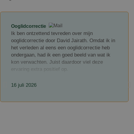
Ooglidcorrectie
Ik ben ontzettend tevreden over mijn
ooglidcorrectie door David Jairath. Omdat ik in
het verleden al eens een ooglidcorrectie heb
ondergaan, had ik een goed beeld van wat ik
kon verwachten. Juist daardoor viel deze
ervaring extra positief op.
David Jairath is een zeer kundige en
16 juli 2026
professionele chirurg, maar wat hem voor mij
echt onderscheidt, is hoe toegankelijk en
betrokken hij is. Hij neemt uitgebreid de tijd om
alles duidelijk uit te leggen, luistert aandachtig
naar je vragen en is ook na de ingreep goed
bereikbaar. Dat gaf mij veel vertrouwen en een
veilig gevoel gedurende het hele traject.