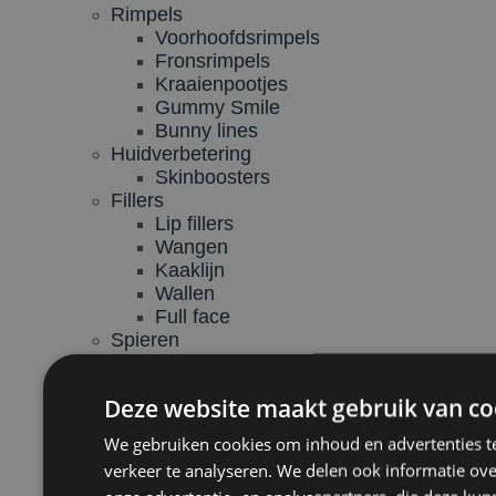
Rimpels
Voorhoofdsrimpels
Fronsrimpels
Kraaienpootjes
Gummy Smile
Bunny lines
Huidverbetering
Skinboosters
Fillers
Lip fillers
Wangen
Kaaklijn
Wallen
Full face
Spieren
Tandenknarsen
Migraine
Deze website maakt gebruik van co
Zweetbehandeling
Oksels
We gebruiken cookies om inhoud en advertenties t
Handen
verkeer te analyseren. We delen ook informatie ov
Voeten