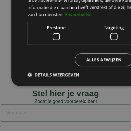
onze advertentie- en analysepartners, die deze k
Prijzen
informatie die u aan hen heeft verstrekt of die zi
van hun diensten.
Privacybeleid
Over ons
Over ons
Prestatie
Targeting
Ervaringen
Contact
ALLES AFWIJZEN
DETAILS WEERGEVEN
Stel hier je vraag
Prestatie
Targeting
Fu
Zodat je goed voorbereid bent
Prestatiecookies worden gebruikt om te zien hoe bezoekers de webs
Deze cookies kunnen niet worden gebruikt om een bepaalde bezoeke