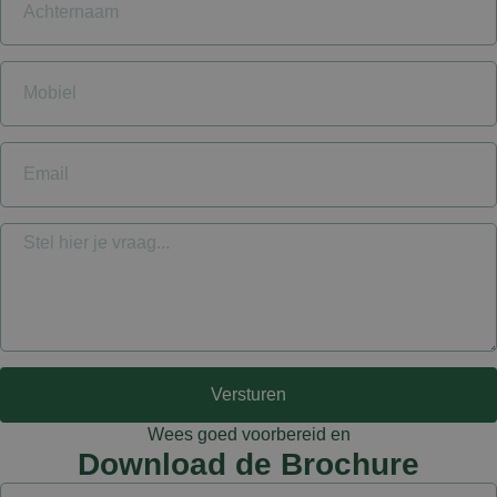
Naam
Aanbieder
/
Domein
Vervaldatum
wp-
Sessie
OnTheGoSystems
wpml_current_language
Ltd.
kliniekhetbolwerk.nl
Versturen
Wees goed voorbereid en
Download de Brochure