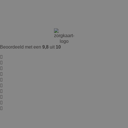
Ook de nazorg is uitstekend. Je merkt dat je
als patiënt echt centraal staat en dat er
oprechte aandacht is voor een goed herstel.
Vragen worden snel en vriendelijk beantwoord,
wat veel rust geeft.
Ik kan David Jairath dan ook van harte
Beoordeeld met een
9,8
uit
10
aanbevelen aan iedereen die een
ooglidcorrectie overweegt. Een deskundige
chirurg met een prettige, persoonlijke
benadering en uitstekende nazorg. Ik ben erg
blij met mijn keuze en het mooie resultaat.